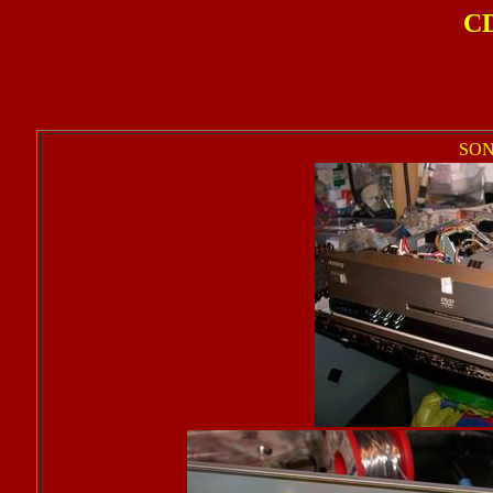
CD
SON